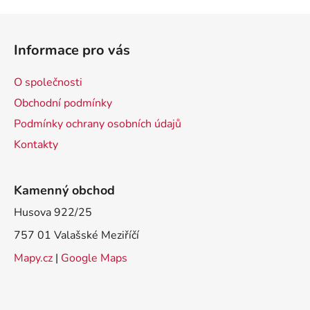
Z
á
Informace pro vás
p
a
O společnosti
t
Obchodní podmínky
í
Podmínky ochrany osobních údajů
Kontakty
Kamenný obchod
Husova 922/25
757 01 Valašské Meziříčí
Mapy.cz
|
Google Maps