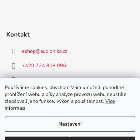
Kontakt
eshop
@
audionika.cz
+420 724 808 096
+420 731 157 590
Používáme cookies, abychom Vám umožnili pohodlné
prohlížení webu a díky analýze provozu webu neustále
zlepšovali jeho funkce, výkon a použitelnost.
Více
informací
AudioNIKA
Poradna MED-EL
Nastavení
Vytvořil Shoptet