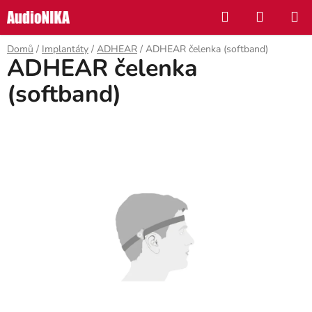
Přejít
Hledat
NÁKUP
na
KOŠÍK
obsah
Domů
/
Implantáty
/
ADHEAR
/
ADHEAR čelenka (softband)
ADHEAR čelenka
(softband)