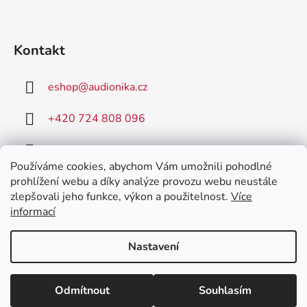
Kontakt
eshop
@
audionika.cz
+420 724 808 096
+420 731 157 590
Používáme cookies, abychom Vám umožnili pohodlné
prohlížení webu a díky analýze provozu webu neustále
zlepšovali jeho funkce, výkon a použitelnost.
Více
informací
AudioNIKA
Poradna MED-EL
Nastavení
Vytvořil Shoptet
Odmítnout
Souhlasím
Copyright 2026
AudioNIKA
. Všechna práva vyhrazena.