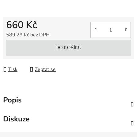
660 Kč
589,29 Kč bez DPH
Měrná cena:
DO KOŠÍKU
Tisk
Zeptat se
Popis
Diskuze
Z