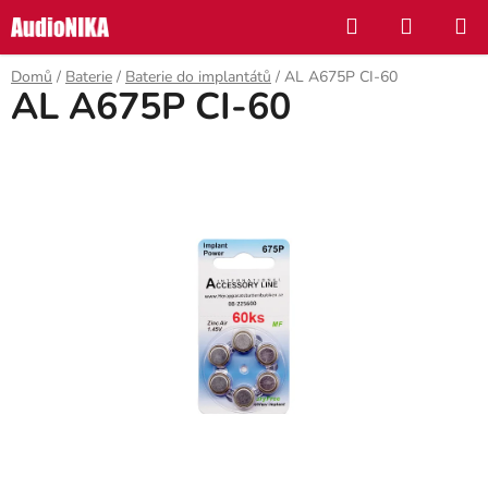
Přejít
Hledat
NÁKUP
na
KOŠÍK
obsah
Domů
/
Baterie
/
Baterie do implantátů
/
AL A675P CI-60
AL A675P CI-60