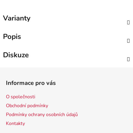
Varianty
Popis
Diskuze
Z
á
Informace pro vás
p
a
O společnosti
t
Obchodní podmínky
í
Podmínky ochrany osobních údajů
Kontakty