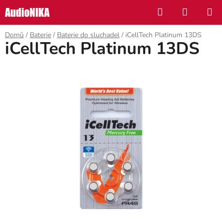
Přejít
Hledat
NÁKUP
na
KOŠÍK
obsah
Domů
/
Baterie
/
Baterie do sluchadel
/
iCellTech Platinum 13DS
iCellTech Platinum 13DS