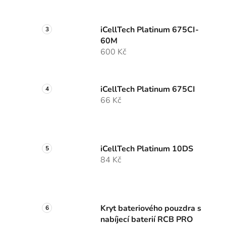
a
n
iCellTech Platinum 675CI-
e
60M
l
600 Kč
iCellTech Platinum 675CI
66 Kč
iCellTech Platinum 10DS
84 Kč
Kryt bateriového pouzdra s
nabíjecí baterií RCB PRO