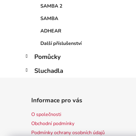
SAMBA 2
SAMBA
ADHEAR
Další příslušenství
Pomůcky
Sluchadla
Z
á
Informace pro vás
p
a
O společnosti
t
Obchodní podmínky
í
Podmínky ochrany osobních údajů