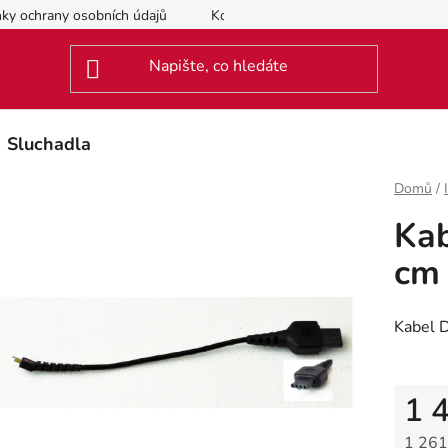
ky ochrany osobních údajů
Kontakty
Sluchadla
Domů
/
Kab
cm
Kabel 
1 
1 261