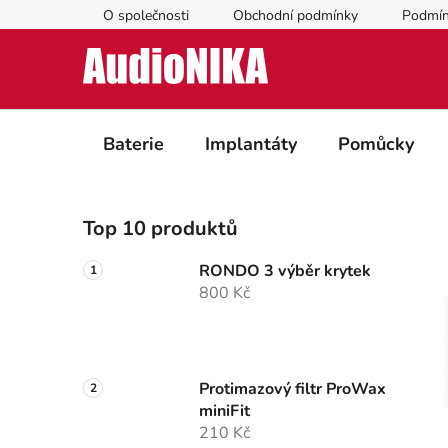
Přejít
O společnosti
Obchodní podmínky
Podmín
na
obsah
Baterie
Implantáty
Pomůcky
P
Top 10 produktů
o
s
RONDO 3 výběr krytek
t
800 Kč
r
a
n
n
Protimazový filtr ProWax
miniFit
í
210 Kč
p