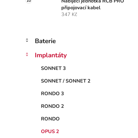
Nabíjecí jednotka RCB PRO
připojovací kabel
347 Kč
K
Přeskočit
Baterie
a
kategorie
t
Implantáty
e
g
SONNET 3
o
r
SONNET / SONNET 2
i
e
RONDO 3
RONDO 2
RONDO
OPUS 2