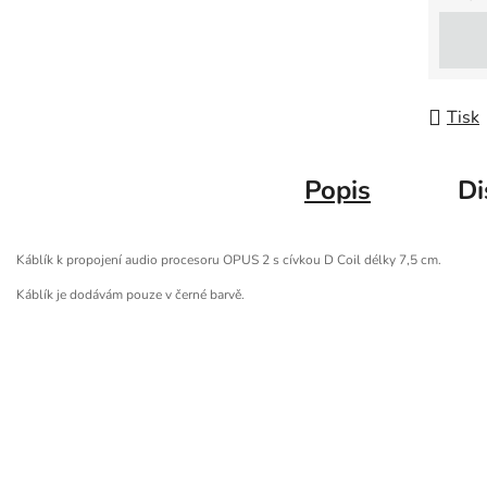
Měrná
Tisk
Popis
Di
Káblík k propojení audio procesoru OPUS 2 s cívkou D Coil délky 7,5 cm.
Káblík je dodávám pouze v černé barvě.