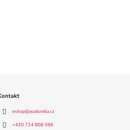
Kontakt
eshop
@
audionika.cz
+420 724 808 096