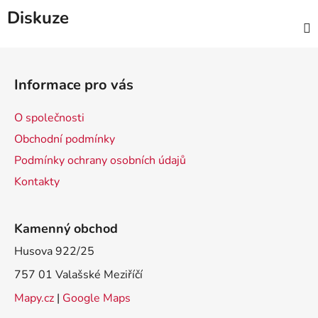
Diskuze
Z
á
Informace pro vás
p
a
O společnosti
t
Obchodní podmínky
í
Podmínky ochrany osobních údajů
Kontakty
Kamenný obchod
Husova 922/25
757 01 Valašské Meziříčí
Mapy.cz
|
Google Maps