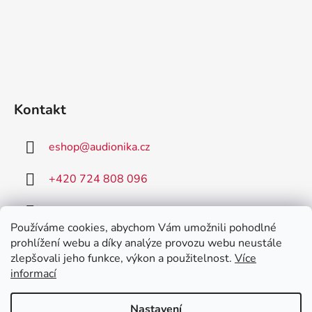
Kontakt
eshop
@
audionika.cz
+420 724 808 096
+420 731 157 590
Používáme cookies, abychom Vám umožnili pohodlné
prohlížení webu a díky analýze provozu webu neustále
zlepšovali jeho funkce, výkon a použitelnost.
Více
informací
AudioNIKA
Poradna MED-EL
Nastavení