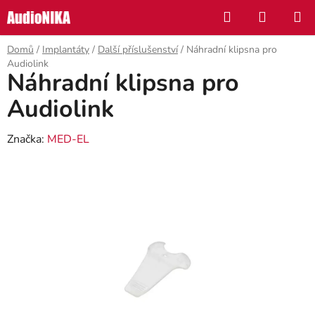
Přejít
Hledat
NÁKUP
na
KOŠÍK
obsah
Domů
/
Implantáty
/
Další příslušenství
/
Náhradní klipsna pro
Audiolink
Náhradní klipsna pro
Audiolink
Značka:
MED-EL