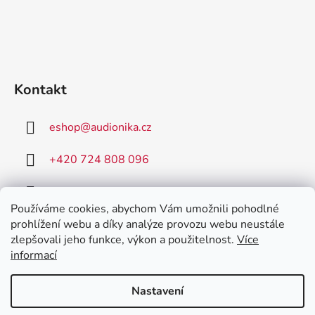
Kontakt
eshop
@
audionika.cz
+420 724 808 096
+420 731 157 590
Používáme cookies, abychom Vám umožnili pohodlné
prohlížení webu a díky analýze provozu webu neustále
zlepšovali jeho funkce, výkon a použitelnost.
Více
informací
AudioNIKA
Poradna MED-EL
Nastavení