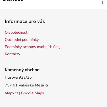
Z
á
Informace pro vás
p
a
O společnosti
t
Obchodní podmínky
í
Podmínky ochrany osobních údajů
Kontakty
Kamenný obchod
Husova 922/25
757 01 Valašské Meziříčí
Mapy.cz
|
Google Maps