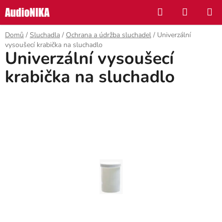
Přejít
Hledat
NÁKUP
na
KOŠÍK
obsah
Domů
/
Sluchadla
/
Ochrana a údržba sluchadel
/
Univerzální
vysoušecí krabička na sluchadlo
Univerzální vysoušecí
krabička na sluchadlo