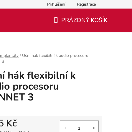
Přihlášení
Registrace
PRÁZDNÝ KOŠÍK
NÁKUPNÍ
KOŠÍK
Implantáty
/
Ušní hák flexibilní k audio procesoru
 3
í hák flexibilní k
io procesoru
NNET 3
5 Kč