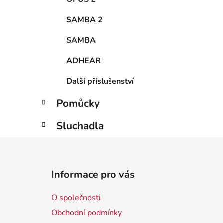
SAMBA 2
SAMBA
ADHEAR
Další příslušenství
Pomůcky
Sluchadla
Z
á
Informace pro vás
p
a
O společnosti
t
Obchodní podmínky
í