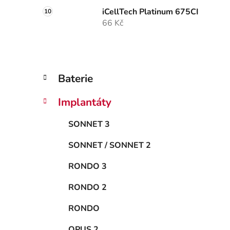
iCellTech Platinum 675CI
66 Kč
K
Přeskočit
Baterie
a
kategorie
t
Implantáty
e
g
SONNET 3
o
r
SONNET / SONNET 2
i
e
RONDO 3
RONDO 2
RONDO
OPUS 2