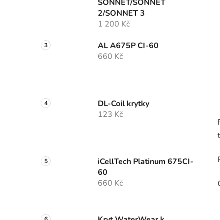
SONNET/SONNET
p
2/SONNET 3
a
1 200 Kč
n
e
AL A675P CI-60
l
660 Kč
DL-Coil krytky
123 Kč
iCellTech Platinum 675CI-
60
660 Kč
Kryt WaterWear k