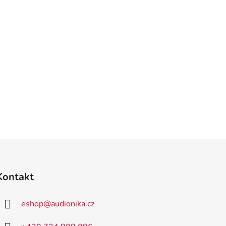
Kontakt
eshop
@
audionika.cz