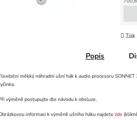
700,8
Měrná
Tisk
Popis
Di
Flexibilní měkký náhradní ušní hák k audio procesoru SONNET 3.
tyčinka.
Při výměně postupujte dle návodu k obsluze.
Obrázkovou informaci k výměně ušního háku najdete
zde
(klikn