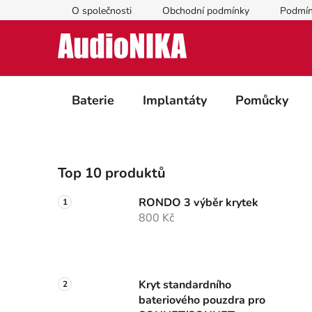
Přejít
O společnosti
Obchodní podmínky
Podmín
na
obsah
Baterie
Implantáty
Pomůcky
P
Top 10 produktů
o
s
RONDO 3 výběr krytek
t
800 Kč
r
a
n
n
Kryt standardního
bateriového pouzdra pro
í