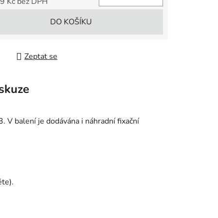
9 Kč bez DPH
 cena:
DO KOŠÍKU
Zeptat se
skuze
 V balení je dodávána i náhradní fixační
ěte).